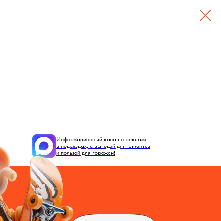
Подъездов:
S покрытия:
2
125
716245м
 1
Информационный канал о рекламе
в подъездах, с выгодой для клиентов
и пользой для горожан!