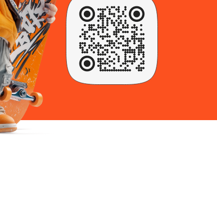
 (3852) 99-66-27
Количество подъездов
Заказать размещение
o-slon@bk.ru
ес: 656066, г.Барнаул, ул. Новгородская, д.14 Все права защищены.
2