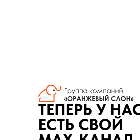
⇡ Периметры
⇡ Барнаул
⇡ Южный
⇡ Южный 1
П
ТЕПЕРЬ У НА
ЕСТЬ СВОЙ
MAX-КАНАЛ