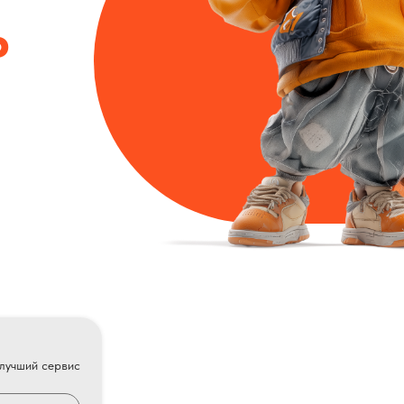
Ь
Адреса / Подъезды
Разместиться здесь
одъездах
+7
Политика конфиденциальности
ирных жилых домов
Политика файлов кукис
 и Новоалтайска
илучший сервис
25003630, ИНН, 2225093671, КПП: 222201001, ОКПО: 85835730, Юридический адр
Копирование информации с сайта допускается с разрешения разработчиков.